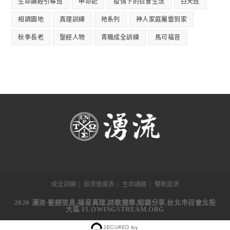
生命讀經引導班
申命記
疫情下的召會生活
白天班
相調園地
真理訓練
祂系列
神人家庭屬靈到家
秋季長老
聖經人物
青職成全訓練
馬可福音
成全訓練
追求進度表
生命讀經
雙軌追求
2026 湧流-聖經信息,福音真理,詩歌搜尋,相調分享,台北市召會北投
大區 FLOWINGSTREAM.ORG