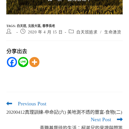
TAGS
:
白天班
,
北投大區
,
春季長老
Post
Post
Post
2020 年 4 月 15 日
白天班追求
/
生命湧流
author:
published:
category:
分享出去
Previous Post
Read
more
20200412真理訓練-申命記(六) 美地測不透的豐富-食物(二)
articles
Next Post
青職基督徒的生活：柯弟兄的見證與問答