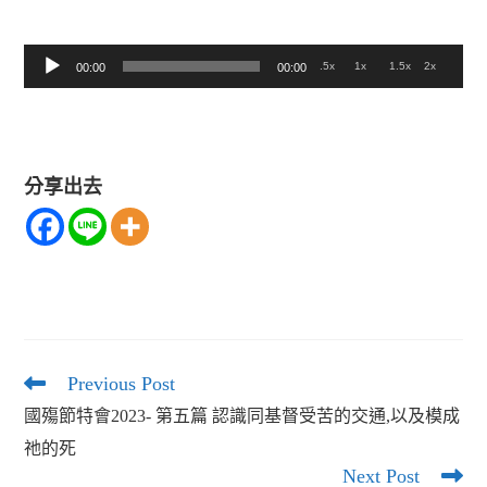
音
.5x
1x
1.5x
2x
00:00
00:00
訊
播
放
分享出去
器
Previous Post
Read
more
國殤節特會2023- 第五篇 認識同基督受苦的交通,以及模成
articles
祂的死
Next Post