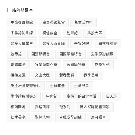
站內關鍵字
主恢復展覽館
事奉帶領聚會
兒童活力排
冬季錄影訓練
初信成全
創世記
北投大區
北投大區學生
北投大區青職
午安好眠
哥林多前書
啟示錄
國殤節特會
國際華語特會
夏季錄影訓練
姊妹成全
宜蘭縣眾召會
感恩節特會
成為系列
接待交通
文山大區
新春集調
春季長老
為主培育屬靈後代
生命成全
生命故事
生命讀經引導班
申命記
疫情下的召會生活
白天班
相調園地
真理訓練
祂系列
神人家庭屬靈到家
秋季長老
聖經人物
青職成全訓練
馬可福音