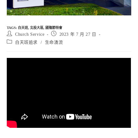
TAGS
:
白天班
,
北投大區
,
國殤節特會
Post
Post
Church Service
2023 年 7 月 27 日
author:
published:
Post
白天班追求
/
生命湧流
category: