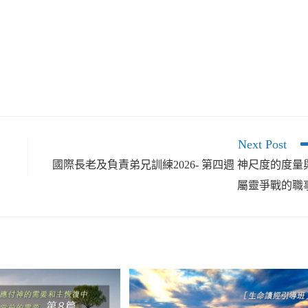
用
向
上/
向
下
鍵
以
Next Post
提
國際長老及負責弟兄訓練2026- 第四週 神尺度的度量
屬靈爭戰的職
高
或
降
低
音
量。