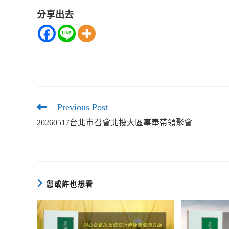
訊
分享出去
播
放
器
Previous Post
Read
more
20260517台北市召會北投大區事奉帶領聚會
articles
您或許也想看