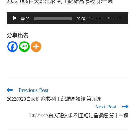
20221006白天班追求-列王紀結晶讀經 第十週
音
.5x
1x
1.5x
2x
00:00
00:00
訊
分享出去
播
放
器
Previous Post
Read
more
20220929白天班追求-列王紀結晶讀經 第九週
articles
Next Post
20221013白天班追求-列王紀結晶讀經 第十一週