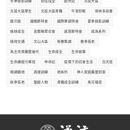
冬季錄影訓練
初信成全
創世記
北投大區
北投大區學生
北投大區青職
午安好眠
哥林多前書
啟示錄
國殤節特會
國際華語特會
夏季錄影訓練
姊妹成全
宜蘭縣眾召會
感恩節特會
成為系列
接待交通
文山大區
新春集調
春季長老
為主培育屬靈後代
生命成全
生命故事
生命讀經引導班
申命記
疫情下的召會生活
白天班
相調園地
真理訓練
祂系列
神人家庭屬靈到家
秋季長老
聖經人物
青職成全訓練
馬可福音