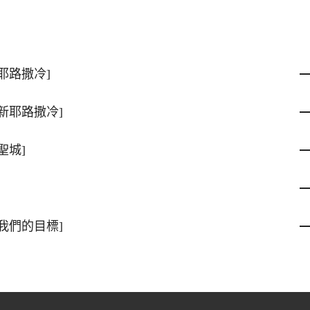
耶路撒冷]
新耶路撒冷]
聖城]
我們的目標]