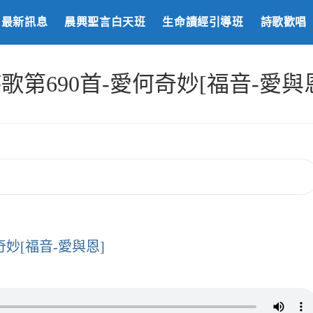
最新訊息
晨興聖言白天班
生命讀經引導班
詩歌歡唱
歌第690首-愛何奇妙[福音-愛與
奇妙[福音-愛與恩]