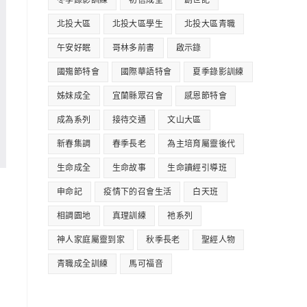
冬季錄影訓練
初信成全
創世記
北投大區
北投大區學生
北投大區青職
午安好眠
哥林多前書
啟示錄
國殤節特會
國際華語特會
夏季錄影訓練
姊妹成全
宜蘭縣眾召會
感恩節特會
成為系列
接待交通
文山大區
新春集調
春季長老
為主培育屬靈後代
生命成全
生命故事
生命讀經引導班
申命記
疫情下的召會生活
白天班
相調園地
真理訓練
祂系列
神人家庭屬靈到家
秋季長老
聖經人物
青職成全訓練
馬可福音