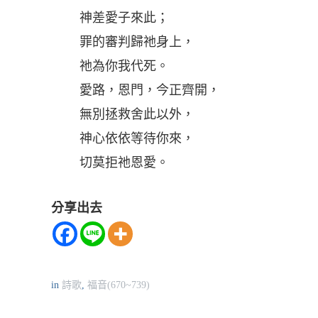
神差愛子來此；
罪的審判歸祂身上，
祂為你我代死。
愛路，恩門，今正齊開，
無別拯救舍此以外，
神心依依等待你來，
切莫拒祂恩愛。
分享出去
in
詩歌
,
福音(670~739)