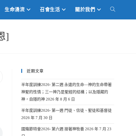
生命湧流
召會生活
關於我們
TOGGLE
WEBSITE
恩]
SEARCH
近期文章
半年度訓練2026- 第二週 永遠的生命—神的生命帶著
神聖的性情；三一神乃是聖經的結構；以及隱藏的
神，自隱的神
2026 年 8 月 6 日
半年度訓練2026- 第一週 門徒、信徒、聖徒和基督徒
2026 年 7 月 30 日
國殤節特會2026- 第六週 按著神牧養
2026 年 7 月 23