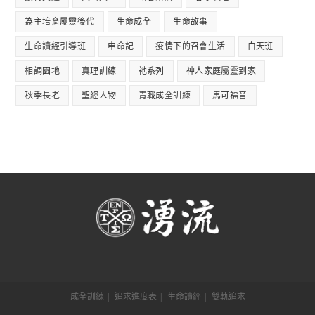
為主培育屬靈後代
生命成全
生命故事
生命讀經引導班
申命記
疫情下的召會生活
白天班
相調園地
真理訓練
祂系列
神人家庭屬靈到家
秋季長老
聖經人物
青職成全訓練
馬可福音
成全訓練
追求進度表
生命讀經
雙軌追求