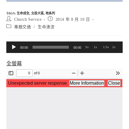
TAGS
:
生命成全
,
北投大區
,
祂系列
Post
Post
Church Service
2014 年 8 月 10 日
author:
published:
Post
專題交通
/
生命湧流
category:
音
.5x
1x
1.5x
2x
00:00
00:00
訊
全螢幕
播
放
器