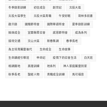
冬季錄影訓練
初信成全
創世記
北投大區
北投大區學生
北投大區青職
午安好眠
哥林多前書
啟示錄
國殤節特會
國際華語特會
夏季錄影訓練
姊妹成全
宜蘭縣眾召會
感恩節特會
成為系列
接待交通
文山大區
新春集調
春季長老
為主培育屬靈後代
生命成全
生命故事
生命讀經引導班
申命記
疫情下的召會生活
白天班
相調園地
真理訓練
祂系列
神人家庭屬靈到家
秋季長老
聖經人物
青職成全訓練
馬可福音