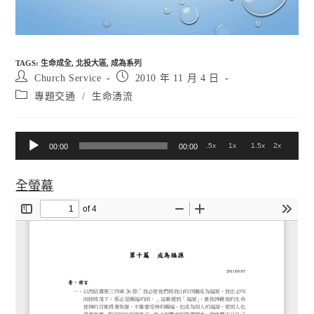
TAGS
:
生命成全
,
北投大區
,
成為系列
Post
Post
Church Service
2010 年 11 月 4 日
author:
published:
Post
專題交通
/
生命湧流
category:
音
.5x
1x
1.5x
2x
00:00
00:00
訊
全螢幕
播
放
器