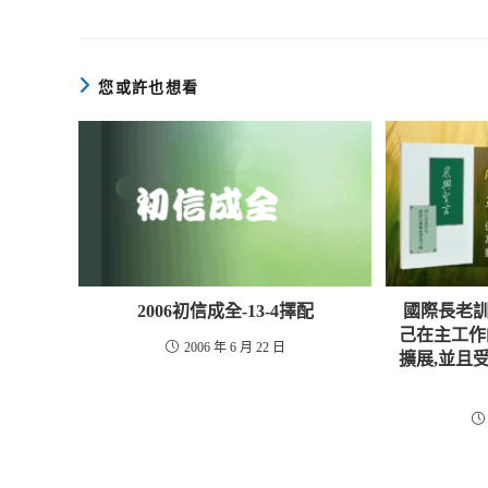
您或許也想看
2006初信成全-13-4擇配
國際長老訓練
己在主工作
2006 年 6 月 22 日
擴展,並且