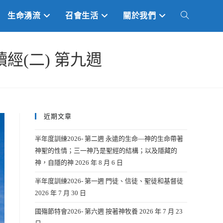
生命湧流
召會生活
關於我們
TOGGLE
WEBSITE
讀經(二) 第九週
SEARCH
近期文章
半年度訓練2026- 第二週 永遠的生命—神的生命帶著
神聖的性情；三一神乃是聖經的結構；以及隱藏的
神，自隱的神
2026 年 8 月 6 日
半年度訓練2026- 第一週 門徒、信徒、聖徒和基督徒
2026 年 7 月 30 日
國殤節特會2026- 第六週 按著神牧養
2026 年 7 月 23