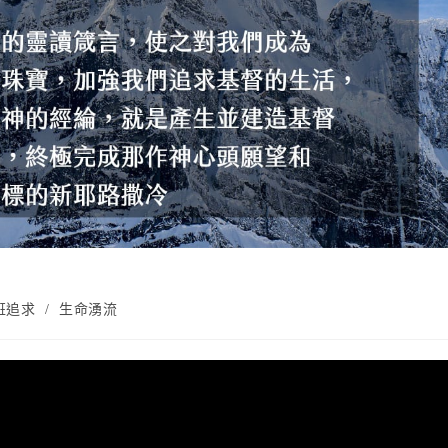
班追求
/
生命湧流