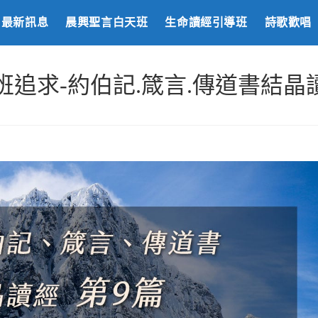
最新訊息
晨興聖言白天班
生命讀經引導班
詩歌歡唱
白天班追求-約伯記.箴言.傳道書結晶