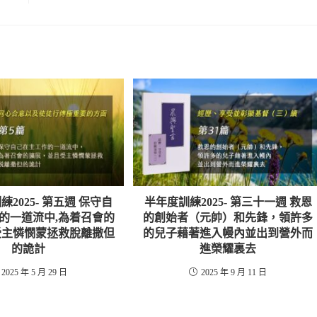
音
或
量。
降
低
音
量。
2025- 第五週 保守自
半年度訓練2025- 第三十一週 救恩
的一道流中,為着召會的
的創始者（元帥）和先鋒，領許多
受主憐憫蒙拯救脫離撒但
的兒子藉著進入幔內並出到營外而
的詭計
進榮耀裏去
2025 年 5 月 29 日
2025 年 9 月 11 日