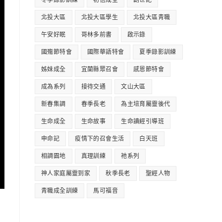
冬季錄影訓練
初信成全
創世記
北投大區
北投大區學生
北投大區青職
午安好眠
哥林多前書
啟示錄
國殤節特會
國際華語特會
夏季錄影訓練
姊妹成全
宜蘭縣眾召會
感恩節特會
成為系列
接待交通
文山大區
新春集調
春季長老
為主培育屬靈後代
生命成全
生命故事
生命讀經引導班
申命記
疫情下的召會生活
白天班
相調園地
真理訓練
祂系列
神人家庭屬靈到家
秋季長老
聖經人物
青職成全訓練
馬可福音