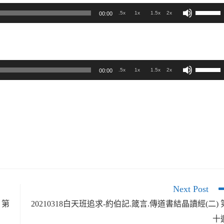
使
.5x
1x
1.5x
2x
00:00
用
向
上/
使
.5x
1x
1.5x
2x
00:00
向
用
下
向
鍵
上/
以
向
提
下
高
鍵
或
以
Next Post
降
提
 第
20210318白天班追求-約伯記.箴言.傳道書結晶讀經(二) 
低
十
高