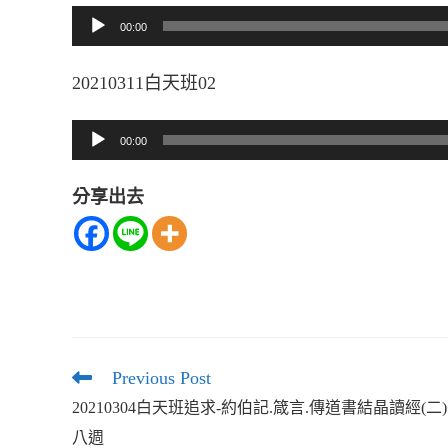
音
00:00
訊
20210311白天班02
播
放
音
00:00
器
訊
分享出去
播
放
器
Previous Post
Read
more
20210304白天班追求-約伯記.箴言.傳道書結晶讀經(二)
articles
八週