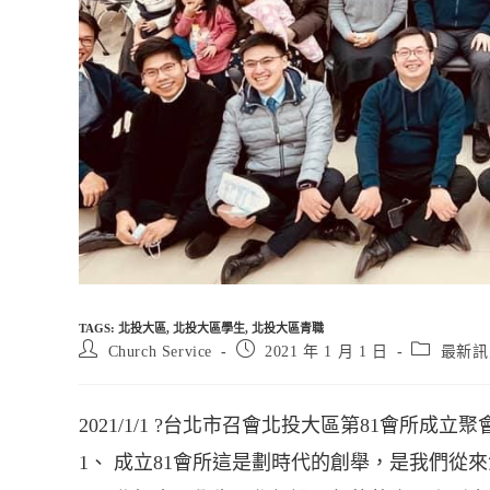
TAGS
:
北投大區
,
北投大區學生
,
北投大區青職
Post
Post
Post
Church Service
2021 年 1 月 1 日
最新訊
author:
published:
category:
2021/1/1 ?台北市召會北投大區第81會所成立聚
1、 成立81會所這是劃時代的創舉，是我們從