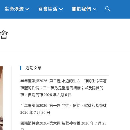
生命湧流
召會生活
關於我們
TOGGLE
WEBSITE
聚會
SEARCH
近期文章
半年度訓練2026- 第二週 永遠的生命—神的生命帶著
神聖的性情；三一神乃是聖經的結構；以及隱藏的
神，自隱的神
2026 年 8 月 6 日
半年度訓練2026- 第一週 門徒、信徒、聖徒和基督徒
2026 年 7 月 30 日
國殤節特會2026- 第六週 按著神牧養
2026 年 7 月 23