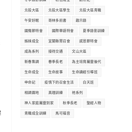
冬季錄影訓練
初信成全
創世記
北投大區
北投大區學生
北投大區青職
午安好眠
哥林多前書
啟示錄
國殤節特會
國際華語特會
夏季錄影訓練
姊妹成全
宜蘭縣眾召會
感恩節特會
長
成為系列
接待交通
文山大區
新春集調
春季長老
為主培育屬靈後代
生命成全
生命故事
生命讀經引導班
申命記
疫情下的召會生活
白天班
相調園地
真理訓練
祂系列
神人家庭屬靈到家
秋季長老
聖經人物
建
青職成全訓練
馬可福音