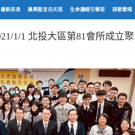
最新訊息
晨興聖言白天班
生命讀經引導班
詩歌歡唱
021/1/1 北投大區第81會所成立