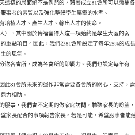
今天這樣的局面絕不是偶然的，藉著成立81會所可以彌補各
升服事者的素質以及強化整體學生屬靈的水準。
負有培植人才、產生人才、輸出人才的使命。
全人），其中關於傳福音得人這一項始終是學生大區的弱
的重點項目。因此，我們為81會所設定了每年25%的成
學生的風氣。
才分送各會所，成為各會所的即戰力。我們也設定每年有
，因此81會所未來的運作非常需要各會所的關心、支持，需
的鼎力相助。
國中的服事，我們會不定期的做家庭訪問，聽聽家長的盼望，
盼望家長配合的事項報告家長。若是可能，希望服事者能