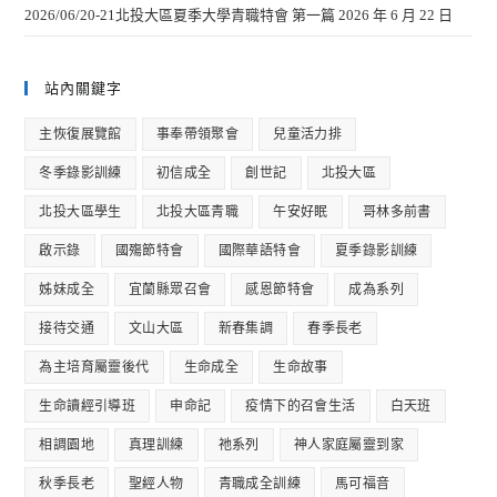
2026/06/20-21北投大區夏季大學青職特會 第一篇
2026 年 6 月 22 日
站內關鍵字
主恢復展覽館
事奉帶領聚會
兒童活力排
冬季錄影訓練
初信成全
創世記
北投大區
北投大區學生
北投大區青職
午安好眠
哥林多前書
啟示錄
國殤節特會
國際華語特會
夏季錄影訓練
姊妹成全
宜蘭縣眾召會
感恩節特會
成為系列
接待交通
文山大區
新春集調
春季長老
為主培育屬靈後代
生命成全
生命故事
生命讀經引導班
申命記
疫情下的召會生活
白天班
相調園地
真理訓練
祂系列
神人家庭屬靈到家
秋季長老
聖經人物
青職成全訓練
馬可福音