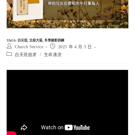
TAGS
:
白天班
,
北投大區
,
冬季錄影訓練
Post
Post
Church Service
2025 年 4 月 3 日
author:
published:
Post
白天班追求
/
生命湧流
category: