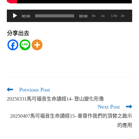
音
.5x
1x
1.5x
2x
00:00
00:00
訊
分享出去
播
放
器
Previous Post
Read
more
20250331馬可福音生命讀經14- 登山變化形像
articles
Next Post
20250407馬可福音生命讀經15- 基督作我們的頂替之啟示
的應用