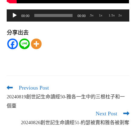
音
.5x
1x
1.5x
2x
00:00
00:00
訊
分享出去
播
放
器
Previous Post
Read
more
20240819創世記生命讀經50-雅各一生中的三根柱子和一
articles
個臺
Next Post
20240826創世記生命讀經51-約瑟被賣和雅各被剝奪