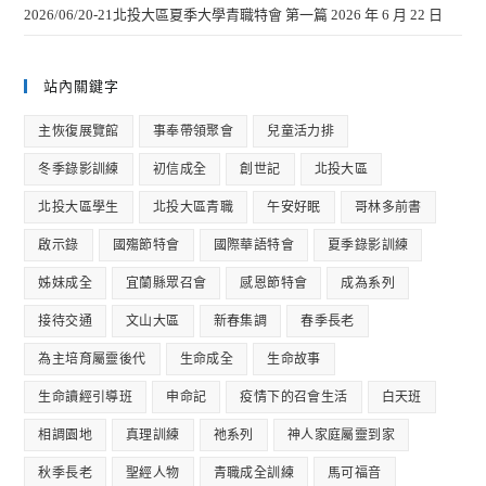
2026/06/20-21北投大區夏季大學青職特會 第一篇
2026 年 6 月 22 日
站內關鍵字
主恢復展覽館
事奉帶領聚會
兒童活力排
冬季錄影訓練
初信成全
創世記
北投大區
北投大區學生
北投大區青職
午安好眠
哥林多前書
啟示錄
國殤節特會
國際華語特會
夏季錄影訓練
姊妹成全
宜蘭縣眾召會
感恩節特會
成為系列
接待交通
文山大區
新春集調
春季長老
為主培育屬靈後代
生命成全
生命故事
生命讀經引導班
申命記
疫情下的召會生活
白天班
相調園地
真理訓練
祂系列
神人家庭屬靈到家
秋季長老
聖經人物
青職成全訓練
馬可福音