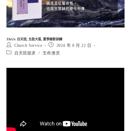
TAGS
:
白天班
,
北投大區
,
夏季錄影訓練
Post
Post
Church Service
2024 年 8 月 22 日
author:
published:
Post
白天班追求
/
生命湧流
category: