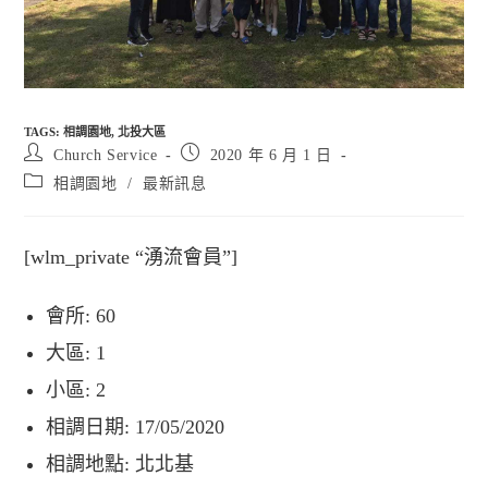
TAGS
:
相調園地
,
北投大區
Post
Post
Church Service
2020 年 6 月 1 日
author:
published:
Post
相調園地
/
最新訊息
category:
[wlm_private “湧流會員”]
會所
: 60
大區
: 1
小區
: 2
相調日期
: 17/05/2020
相調地點
: 北北基