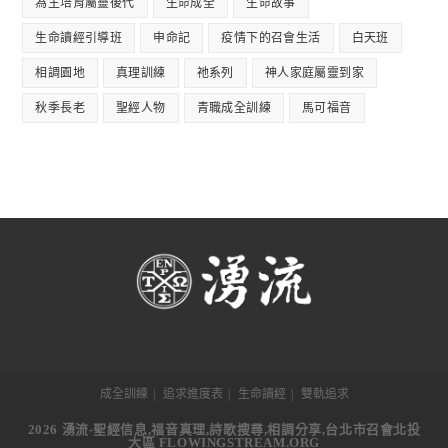
為主培育屬靈後代
生命成全
生命故事
生命讀經引導班
申命記
疫情下的召會生活
白天班
相調園地
真理訓練
祂系列
神人家庭屬靈到家
秋季長老
聖經人物
青職成全訓練
馬可福音
成全訓練
追求進度表
生命讀經
雙軌追求
2026 湧流-聖經信息,福音真理,詩歌搜尋,相調分享,台北市召會北投
大區 FLOWINGSTREAM.ORG