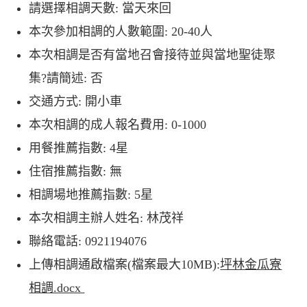
請選擇相調天數
: 當天來回
本次參加相調的人數範圍
: 20-40人
本次相調是否有當地召會接待並與當地聖徒聚
集?請簡述
: 否
交通方式
: 開小車
本次相調的成人報名費用
: 0-1000
用餐推薦指數
: 4星
住宿推薦指數
: 無
相調場地推薦指數
: 5星
本次相調主辦人姓名
: 林茂祥
聯絡電話
: 0921194076
上傳相調通啟檔案(檔案最大10MB):
坪林金瓜寮
相調.docx