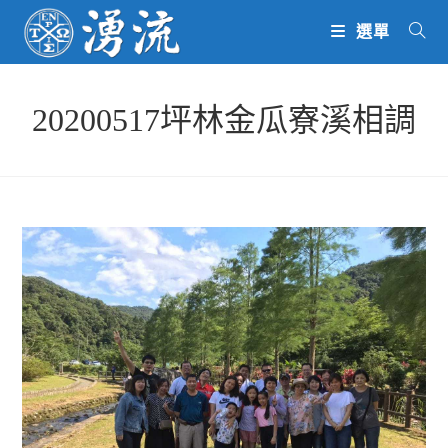
Skip
選單
to
content
20200517坪林金瓜寮溪相調