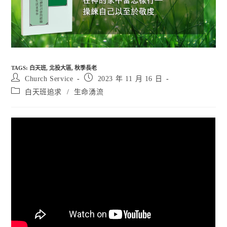
TAGS
:
白天班
,
北投大區
,
秋季長老
Post
Post
Church Service
2023 年 11 月 16 日
author:
published:
Post
白天班追求
/
生命湧流
category: