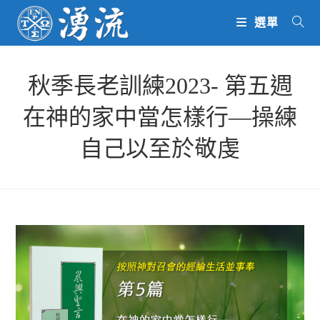
Skip
選單
to
content
秋季長老訓練2023- 第五週
在神的家中當怎樣行—操練
自己以至於敬虔