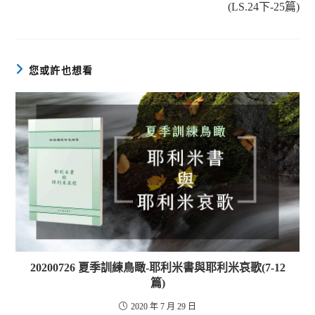
(LS.24下-25篇)
您或許也想看
20200726 夏季訓練鳥瞰-耶利米書與耶利米哀歌(7-12
篇)
2020 年 7 月 29 日