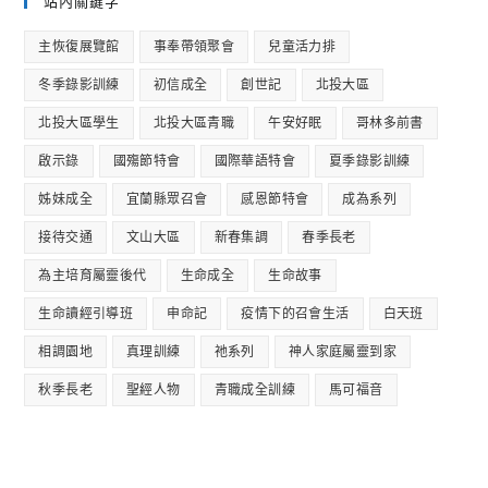
站內關鍵字
主恢復展覽館
事奉帶領聚會
兒童活力排
冬季錄影訓練
初信成全
創世記
北投大區
北投大區學生
北投大區青職
午安好眠
哥林多前書
啟示錄
國殤節特會
國際華語特會
夏季錄影訓練
姊妹成全
宜蘭縣眾召會
感恩節特會
成為系列
接待交通
文山大區
新春集調
春季長老
為主培育屬靈後代
生命成全
生命故事
生命讀經引導班
申命記
疫情下的召會生活
白天班
相調園地
真理訓練
祂系列
神人家庭屬靈到家
秋季長老
聖經人物
青職成全訓練
馬可福音