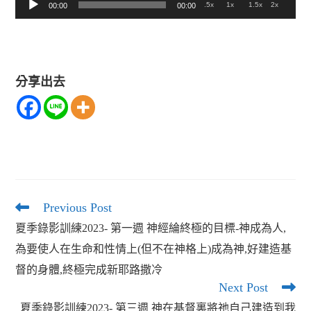
音
.5x
1x
1.5x
2x
00:00
00:00
訊
播
放
分享出去
器
Previous Post
Read
more
夏季錄影訓練2023- 第一週 神經綸終極的目標-神成為人,
articles
為要使人在生命和性情上(但不在神格上)成為神,好建造基
督的身體,終極完成新耶路撒冷
Next Post
夏季錄影訓練2023- 第三週 神在基督裏將祂自己建造到我