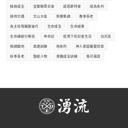
姊妹成全
宜蘭縣眾召會
感恩節特會
成為系列
接待交通
文山大區
新春集調
春季長老
為主培育屬靈後代
生命成全
生命故事
生命讀經引導班
申命記
疫情下的召會生活
白天班
相調園地
真理訓練
祂系列
神人家庭屬靈到家
秋季長老
聖經人物
青職成全訓練
馬可福音