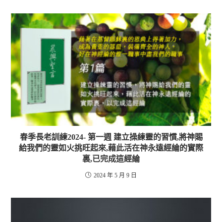
春季長老訓練2024- 第一週 建立操練靈的習慣,將神賜
給我們的靈如火挑旺起來,藉此活在神永遠經綸的實際
裏,已完成這經綸
2024 年 5 月 9 日