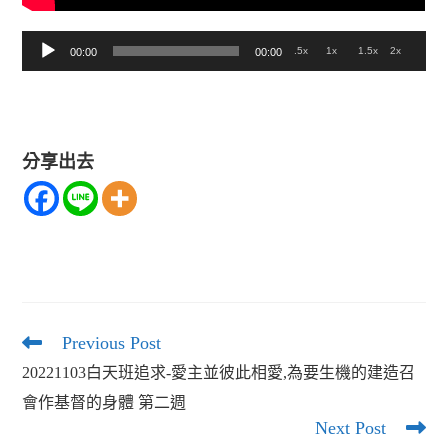
音
.5x
1x
1.5x
2x
00:00
00:00
訊
播
放
分享出去
器
Previous Post
Read
more
20221103白天班追求-愛主並彼此相愛,為要生機的建造召
articles
會作基督的身體 第二週
Next Post