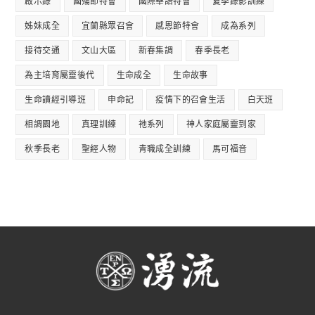
啟示錄
國殤節特會
國際華語特會
夏季錄影訓練
姊妹成全
宜蘭縣眾召會
感恩節特會
成為系列
接待交通
文山大區
新春集調
春季長老
為主培育屬靈後代
生命成全
生命故事
生命讀經引導班
申命記
疫情下的召會生活
白天班
相調園地
真理訓練
祂系列
神人家庭屬靈到家
秋季長老
聖經人物
青職成全訓練
馬可福音