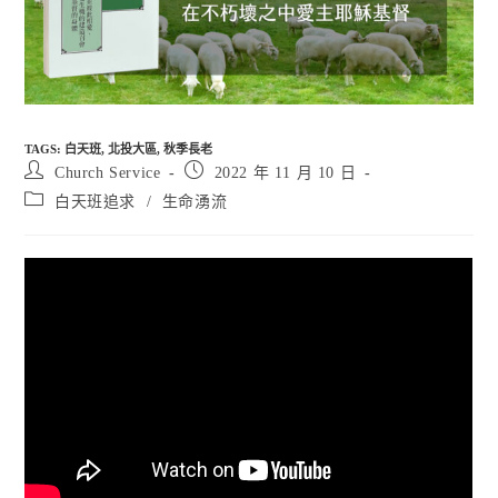
TAGS
:
白天班
,
北投大區
,
秋季長老
Post
Post
Church Service
2022 年 11 月 10 日
author:
published:
Post
白天班追求
/
生命湧流
category: