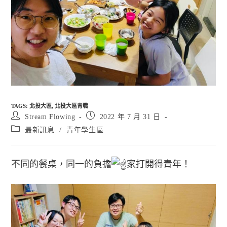
TAGS
:
北投大區
,
北投大區青職
Post
Post
Stream Flowing
2022 年 7 月 31 日
author:
published:
Post
最新訊息
/
青年學生區
category:
不同的餐桌，同一的負擔
家打開得青年！