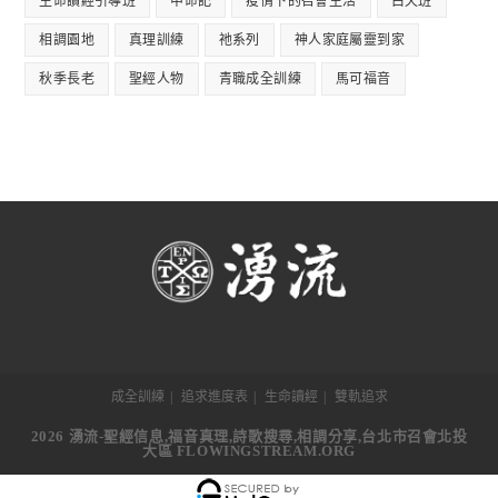
生命讀經引導班
申命記
疫情下的召會生活
白天班
相調園地
真理訓練
祂系列
神人家庭屬靈到家
秋季長老
聖經人物
青職成全訓練
馬可福音
成全訓練
追求進度表
生命讀經
雙軌追求
2026 湧流-聖經信息,福音真理,詩歌搜尋,相調分享,台北市召會北投
大區 FLOWINGSTREAM.ORG