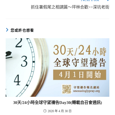
抓住暑假尾之相調篇～坪林合歡>>深坑老街
您或許也想看
30天/24小時全球守望禱告Day30(轉載自召會通訊)
2020 年 4 月 30 日