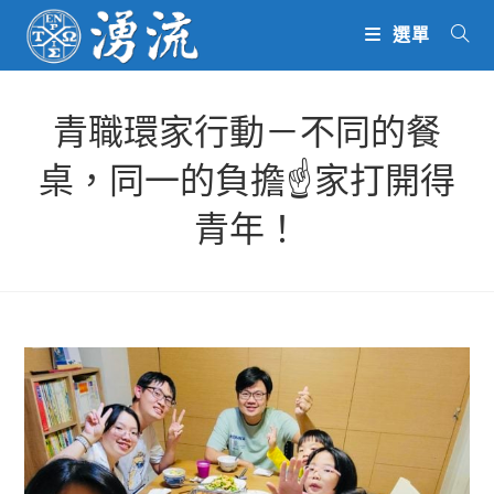
Skip
選單
to
content
青職環家行動－不同的餐
桌，同一的負擔☝️家打開得
青年！