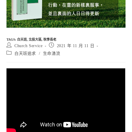
TAGS
:
白天班
,
北投大區
,
秋季長老
Post
Post
Church Service
2021 年 11 月 11 日
author:
published:
Post
白天班追求
/
生命湧流
category: