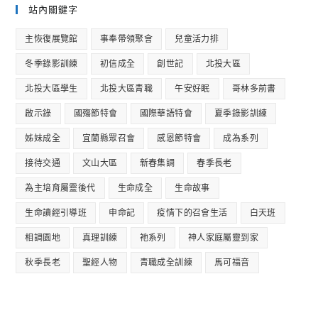
站內關鍵字
主恢復展覽館
事奉帶領聚會
兒童活力排
冬季錄影訓練
初信成全
創世記
北投大區
北投大區學生
北投大區青職
午安好眠
哥林多前書
啟示錄
國殤節特會
國際華語特會
夏季錄影訓練
姊妹成全
宜蘭縣眾召會
感恩節特會
成為系列
接待交通
文山大區
新春集調
春季長老
為主培育屬靈後代
生命成全
生命故事
生命讀經引導班
申命記
疫情下的召會生活
白天班
相調園地
真理訓練
祂系列
神人家庭屬靈到家
秋季長老
聖經人物
青職成全訓練
馬可福音