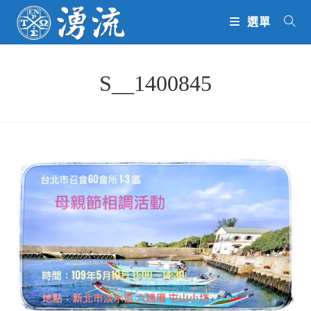
Skip
選單
to
content
S__1400845