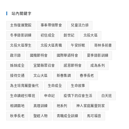
站內關鍵字
主恢復展覽館
事奉帶領聚會
兒童活力排
冬季錄影訓練
初信成全
創世記
北投大區
北投大區學生
北投大區青職
午安好眠
哥林多前書
啟示錄
國殤節特會
國際華語特會
夏季錄影訓練
姊妹成全
宜蘭縣眾召會
感恩節特會
成為系列
接待交通
文山大區
新春集調
春季長老
為主培育屬靈後代
生命成全
生命故事
生命讀經引導班
申命記
疫情下的召會生活
白天班
相調園地
真理訓練
祂系列
神人家庭屬靈到家
秋季長老
聖經人物
青職成全訓練
馬可福音