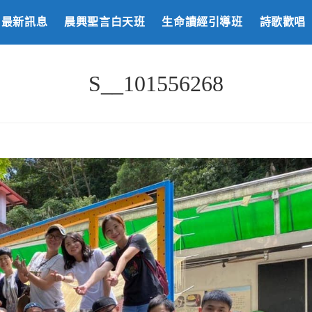
最新訊息
晨興聖言白天班
生命讀經引導班
詩歌歡唱
S__101556268