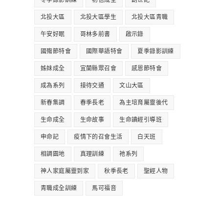
冬季錄影訓練
初信成全
創世記
北投大區
北投大區學生
北投大區青職
午安好眠
哥林多前書
啟示錄
國殤節特會
國際華語特會
夏季錄影訓練
姊妹成全
宜蘭縣眾召會
感恩節特會
成為系列
接待交通
文山大區
新春集調
春季長老
為主培育屬靈後代
生命成全
生命故事
生命讀經引導班
申命記
疫情下的召會生活
白天班
相調園地
真理訓練
祂系列
神人家庭屬靈到家
秋季長老
聖經人物
青職成全訓練
馬可福音