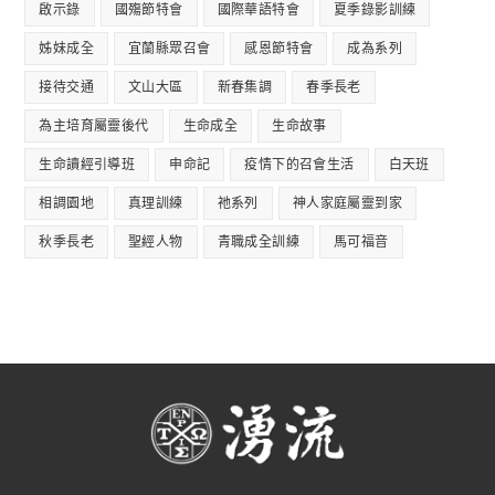
啟示錄
國殤節特會
國際華語特會
夏季錄影訓練
姊妹成全
宜蘭縣眾召會
感恩節特會
成為系列
接待交通
文山大區
新春集調
春季長老
為主培育屬靈後代
生命成全
生命故事
生命讀經引導班
申命記
疫情下的召會生活
白天班
相調園地
真理訓練
祂系列
神人家庭屬靈到家
秋季長老
聖經人物
青職成全訓練
馬可福音