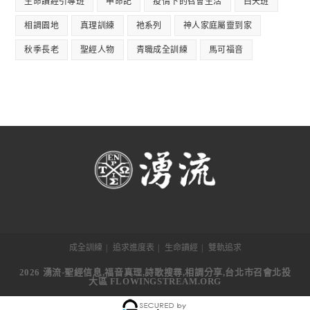
生命讀經引導班
申命記
疫情下的召會生活
白天班
相調園地
真理訓練
祂系列
神人家庭屬靈到家
秋季長老
聖經人物
青職成全訓練
馬可福音
成全訓練
追求進度表
生命讀經
雙軌追求
2026 湧流-聖經信息,福音真理,詩歌搜尋,相調分享,台北市召會北投
大區 FLOWINGSTREAM.ORG