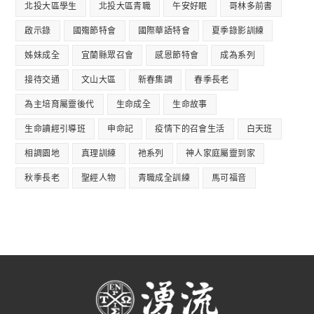
北投大區學生
北投大區青職
午安好眠
哥林多前書
啟示錄
國殤節特會
國際華語特會
夏季錄影訓練
姊妹成全
宜蘭縣眾召會
感恩節特會
成為系列
接待交通
文山大區
新春集調
春季長老
為主培育屬靈後代
生命成全
生命故事
生命讀經引導班
申命記
疫情下的召會生活
白天班
相調園地
真理訓練
祂系列
神人家庭屬靈到家
秋季長老
聖經人物
青職成全訓練
馬可福音