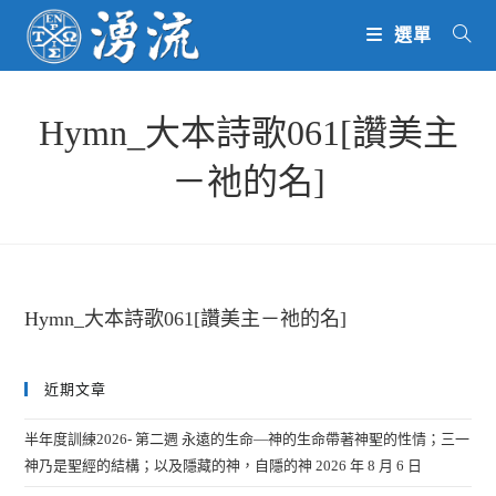
Skip
選單
to
content
Hymn_大本詩歌061[讚美主
－祂的名]
Hymn_大本詩歌061[讚美主－祂的名]
近期文章
半年度訓練2026- 第二週 永遠的生命—神的生命帶著神聖的性情；三一
神乃是聖經的結構；以及隱藏的神，自隱的神
2026 年 8 月 6 日