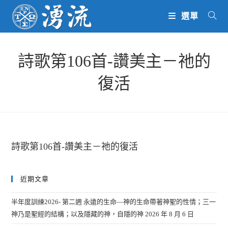
Skip
選單
to
content
詩歌第106首-讚美主－祂的
復活
詩歌第106首-讚美主－祂的復活
近期文章
半年度訓練2026- 第二週 永遠的生命—神的生命帶著神聖的性情；三一
神乃是聖經的結構；以及隱藏的神，自隱的神
2026 年 8 月 6 日