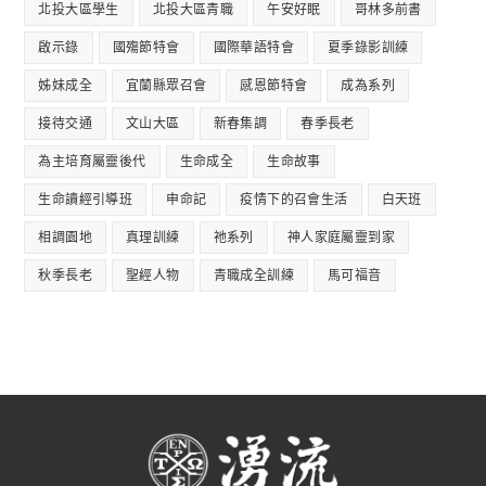
北投大區學生
北投大區青職
午安好眠
哥林多前書
啟示錄
國殤節特會
國際華語特會
夏季錄影訓練
姊妹成全
宜蘭縣眾召會
感恩節特會
成為系列
接待交通
文山大區
新春集調
春季長老
為主培育屬靈後代
生命成全
生命故事
生命讀經引導班
申命記
疫情下的召會生活
白天班
相調園地
真理訓練
祂系列
神人家庭屬靈到家
秋季長老
聖經人物
青職成全訓練
馬可福音