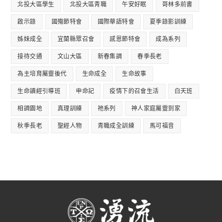
北投大區學生
北投大區青職
午安好眠
哥林多前書
啟示錄
國殤節特會
國際華語特會
夏季錄影訓練
姊妹成全
宜蘭縣眾召會
感恩節特會
成為系列
接待交通
文山大區
新春集調
春季長老
為主培育屬靈後代
生命成全
生命故事
生命讀經引導班
申命記
疫情下的召會生活
白天班
相調園地
真理訓練
祂系列
神人家庭屬靈到家
秋季長老
聖經人物
青職成全訓練
馬可福音