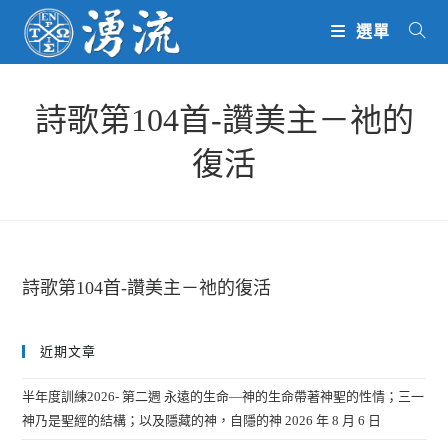
Skip
選單
to
content
詩歌第104首-讚美主－祂的
復活
詩歌第104首-讚美主－祂的復活
近期文章
半年度訓練2026- 第二週 永遠的生命—神的生命帶著神聖的性情；三一
神乃是聖經的結構；以及隱藏的神，自隱的神
2026 年 8 月 6 日