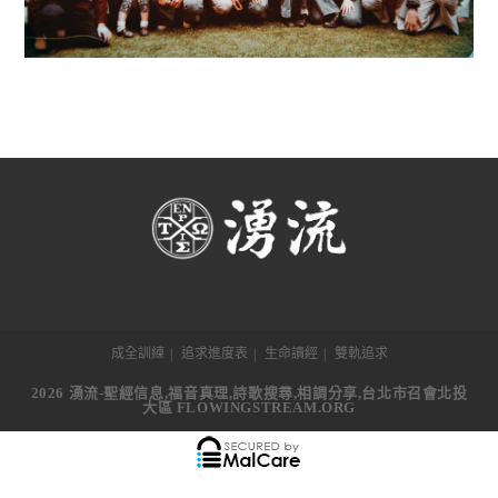
成全訓練
追求進度表
生命讀經
雙軌追求
2026 湧流-聖經信息,福音真理,詩歌搜尋,相調分享,台北市召會北投
大區 FLOWINGSTREAM.ORG