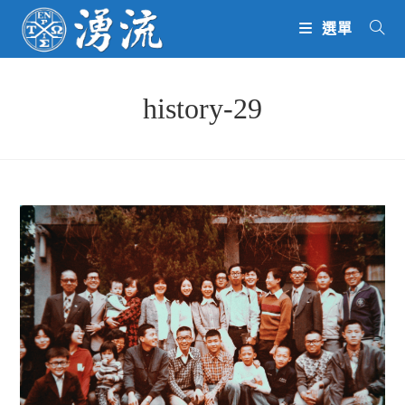
Skip
選單
to
content
history-29