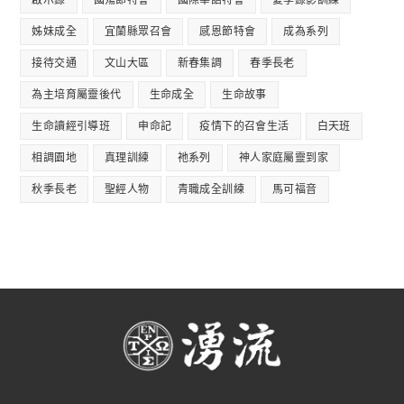
啟示錄
國殤節特會
國際華語特會
夏季錄影訓練
姊妹成全
宜蘭縣眾召會
感恩節特會
成為系列
接待交通
文山大區
新春集調
春季長老
為主培育屬靈後代
生命成全
生命故事
生命讀經引導班
申命記
疫情下的召會生活
白天班
相調園地
真理訓練
祂系列
神人家庭屬靈到家
秋季長老
聖經人物
青職成全訓練
馬可福音