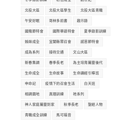
冬季錄影訓練
初信成全
創世記
北投大區
北投大區學生
北投大區青職
午安好眠
哥林多前書
啟示錄
國殤節特會
國際華語特會
夏季錄影訓練
姊妹成全
宜蘭縣眾召會
感恩節特會
成為系列
接待交通
文山大區
新春集調
春季長老
為主培育屬靈後代
生命成全
生命故事
生命讀經引導班
申命記
疫情下的召會生活
白天班
相調園地
真理訓練
祂系列
神人家庭屬靈到家
秋季長老
聖經人物
青職成全訓練
馬可福音