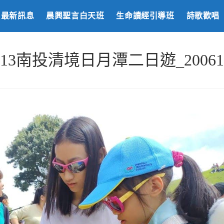
最新訊息
晨興聖言白天班
生命讀經引導班
詩歌歡唱
0613南投清境日月潭二日遊_200615