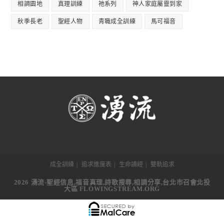
相調園地
真理訓練
祂系列
神人家庭屬靈到家
秋季長老
聖經人物
青職成全訓練
馬可福音
成全訓練
追求進度表
生命讀經
雙軌追求
2026 湧流-聖經信息,福音真理,詩歌搜尋,相調分享,台北市召會北投
大區 FLOWINGSTREAM.ORG