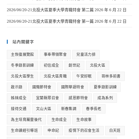
2026/06/20-21北投大區夏季大學青職特會 第二篇
2026 年 6 月 22 日
2026/06/20-21北投大區夏季大學青職特會 第一篇
2026 年 6 月 22 日
站內關鍵字
主恢復展覽館
事奉帶領聚會
兒童活力排
冬季錄影訓練
初信成全
創世記
北投大區
北投大區學生
北投大區青職
午安好眠
哥林多前書
啟示錄
國殤節特會
國際華語特會
夏季錄影訓練
姊妹成全
宜蘭縣眾召會
感恩節特會
成為系列
接待交通
文山大區
新春集調
春季長老
為主培育屬靈後代
生命成全
生命故事
生命讀經引導班
申命記
疫情下的召會生活
白天班