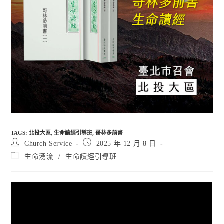
TAGS
:
北投大區
,
生命讀經引導班
,
哥林多前書
Post
Post
Church Service
2025 年 12 月 8 日
author:
published:
Post
生命湧流
/
生命讀經引導班
category: