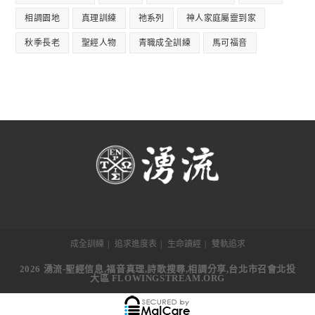
相調園地
真理訓練
祂系列
神人家庭屬靈到家
秋季長老
聖經人物
青職成全訓練
馬可福音
成全訓練
追求進度表
生命讀經
雙軌追求
2026 湧流-聖經信息,福音真理,詩歌搜尋,相調分享,台北市召會北投
大區 FLOWINGSTREAM.ORG