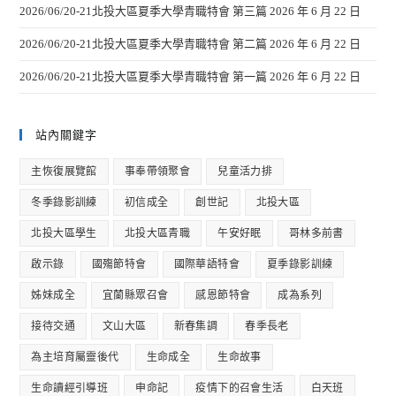
2026/06/20-21北投大區夏季大學青職特會 第三篇
2026 年 6 月 22 日
2026/06/20-21北投大區夏季大學青職特會 第二篇
2026 年 6 月 22 日
2026/06/20-21北投大區夏季大學青職特會 第一篇
2026 年 6 月 22 日
站內關鍵字
主恢復展覽館
事奉帶領聚會
兒童活力排
冬季錄影訓練
初信成全
創世記
北投大區
北投大區學生
北投大區青職
午安好眠
哥林多前書
啟示錄
國殤節特會
國際華語特會
夏季錄影訓練
姊妹成全
宜蘭縣眾召會
感恩節特會
成為系列
接待交通
文山大區
新春集調
春季長老
為主培育屬靈後代
生命成全
生命故事
生命讀經引導班
申命記
疫情下的召會生活
白天班