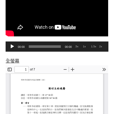
音
.5x
1x
1.5x
2x
00:00
00:00
訊
全螢幕
播
放
器